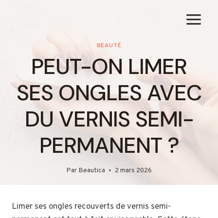
Aller
au
contenu
BEAUTÉ
PEUT-ON LIMER
SES ONGLES AVEC
DU VERNIS SEMI-
PERMANENT ?
Par
Beautica
2 mars 2026
Limer ses ongles recouverts de vernis semi-